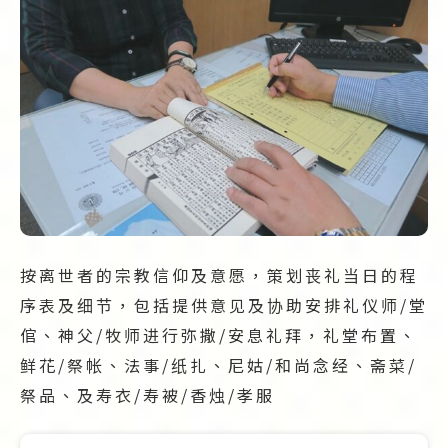
按离世者的宗教信仰及意愿，策划丧礼当日的程
序表及细节，包括提供意见及协助安排礼仪师/堂
倌、神父/牧师进行弥撒/安息礼拜，礼堂布置、
鲜花/祭帐、法事/纸扎
、尼姑/和尚念经、斋菜/
祭品、及寿衣/寿被/香烛/孝服