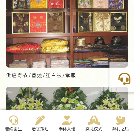
供应寿衣/香烛/红白被/孝服
善终圆生
治丧策划
奉体入馆
奠礼仪式
葬礼之后