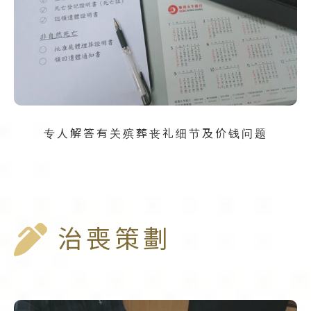
专人解答有关殡葬丧礼细节及价钱问题
治喪策劃