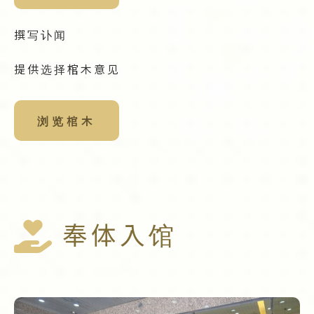
撰写讣闻
提供选择棺木意见
浏览棺木
奉体入馆